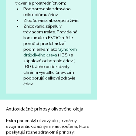
trávenie prostredníctvom: 
Podporovania zdravého 
mikrobiómu čriev.
Zlepšovania absorpcie živín.
Znižovania zápalu v 
tráviacom trakte. Pravidelná 
konzumácia EVOO môže 
pomôcť predchádzať 
podmienkam ako
 Syndróm 
dráždivého čreva
 ( IBS ) a 
zápalové ochorenie čriev ( 
IBD ). Jeho antioxidanty 
chránia výstelku čriev, čím 
podporujú celkové zdravie 
čriev.
Antioxidačné prínosy olivového oleja
Extra panenský olivový olej je známy 
svojimi antioxidačnými vlastnosťami, ktoré 
poskytujú rôzne zdravotné prínosy: 