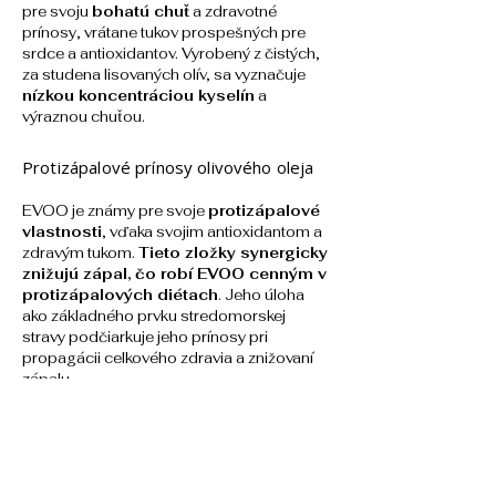
pre svoju 
bohatú chuť
 a zdravotné 
prínosy, vrátane tukov prospešných pre 
srdce a antioxidantov. Vyrobený z čistých, 
za studena lisovaných olív, sa vyznačuje 
nízkou koncentráciou kyselín
 a 
výraznou chuťou.
Protizápalové prínosy olivového oleja
EVOO je známy pre svoje 
protizápalové 
vlastnosti
, vďaka svojim antioxidantom a 
zdravým tukom. 
Tieto zložky synergicky 
znižujú zápal, čo robí EVOO cenným v 
protizápalových diétach
. Jeho úloha 
ako základného prvku stredomorskej 
stravy podčiarkuje jeho prínosy pri 
propagácii celkového zdravia a znižovaní 
zápalu.
Výber kvalitného olivového oleja
Výber správneho EVOO je nevyhnutný pre 