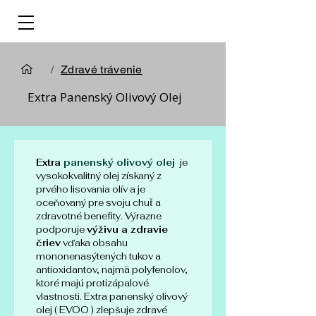
/
Zdravé trávenie
Extra Panenský Olivový Olej
Extra
 panenský olivový olej
 je 
vysokokvalitný olej získaný z 
prvého lisovania olív a je 
oceňovaný pre svoju chuť a 
zdravotné benefity. Výrazne 
podporuje 
výživu a zdravie 
čriev
 vďaka obsahu 
mononenasýtených tukov a 
antioxidantov, najmä polyfenolov, 
ktoré majú protizápalové 
vlastnosti. Extra panenský olivový 
olej ( EVOO ) zlepšuje zdravé 