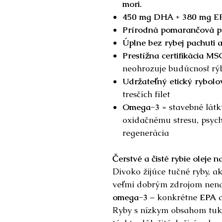
mori.
450 mg DHA + 380 mg EPA
Prírodná pomarančová p
Úplne bez rybej pachuti 
Prestížna certifikácia MS
neohrozuje budúcnosť rýb
Udržateľný etický rybolo
tresčích filet
Omega-3
= stavebné látk
oxidačnému stresu, psych
regenerácia
Čerstvé a čisté rybie oleje na
Divoko žijúce tučné ryby, a
veľmi dobrým zdrojom nena
omega-3
– konkrétne
EPA
Ryby s nízkym obsahom tuku