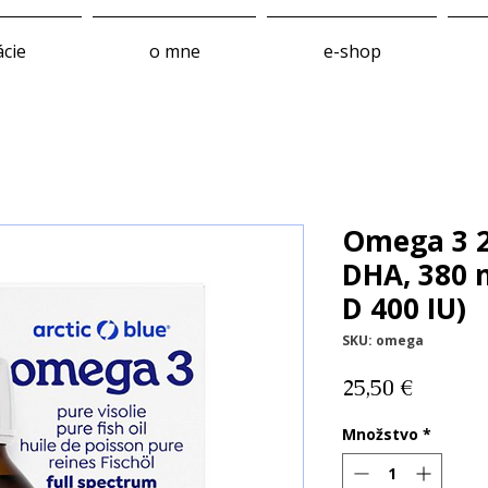
ácie
o mne
e-shop
Omega 3 2
DHA, 380 
D 400 IU)
SKU: omega
Price
25,50 €
Množstvo
*