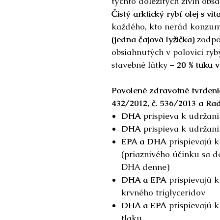
týchto dôležitých živín obs
Čistý arktický rybí olej s v
každého, kto nerád konzum
(jedna čajová lyžička)
zodpo
obsiahnutých v polovici ryb
stavebné látky –
20 % tuku 
Povolené zdravotné tvrdeni
432/2012, č. 536/2013 a Rad
DHA
prispieva k udržani
DHA
prispieva k udržan
EPA a DHA
prispievajú k
(priaznivého účinku sa d
DHA denne)
DHA a EPA
prispievajú k
krvného triglyceridov
DHA a EPA
prispievajú 
tlaku