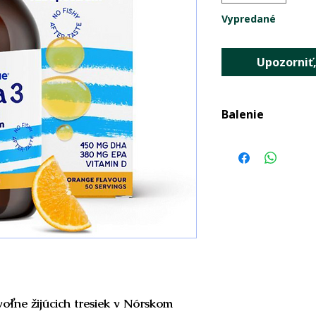
Vypredané
Upozorniť,
Balenie
Balenie:
250 ml
Dávkovanie:
Deti 1 – 5,99 r
Deti 6+ a dospe
Užíva sa počas 
Balenie obsahu
100 dávok po 2,
Upozornenie:
Po 
chladničke pri tep
6 mesiacov. Nie je
 voľne žijúcich tresiek v Nórskom
Neprekračujte od