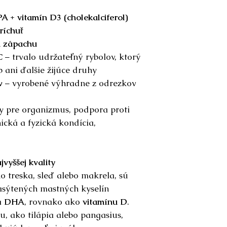
suchu, chlade, mi
 + vitamín D3 (cholekalciferol)
Aktívne látky:
ríchuť
Látka
a zápachu
C
– trvalo udržateľný rybolov, ktorý
Rybí olej
 ani ďalšie žijúce druhy
v
– vyrobené výhradne z odrezkov
Omega-3
– DHA
y pre organizmus, podpora proti
ická a fyzická kondícia,
– EPA
Vitamín D
jvyššej kvality
ko treska, sleď alebo makrela, sú
*RHP – referenčn
sýtených mastných kyselín
minerálnych látok
a
DHA
, rovnako ako
vitamínu D
.
Zloženie:
rybí ole
, ako tilápia alebo pangasius,
pomarančová príc