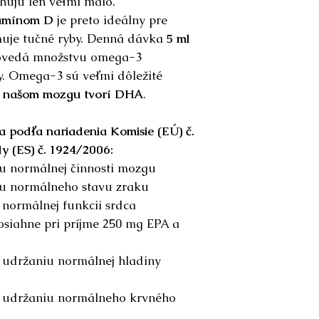
ahujú len veľmi málo.
(cholekalciferol),
itamínom D
je preto ideálny pre
antioxidanty (tok
uje tučné ryby. Denná dávka
5 ml
vedá množstvu omega-3
y. Omega-3 sú veľmi dôležité
v našom mozgu tvorí DHA
.
a podľa nariadenia Komisie (EÚ) č.
y (ES) č. 1924/2006:
u normálnej činnosti mozgu
iu normálneho stavu zraku
 normálnej funkcii srdca
osiahne pri príjme 250 mg EPA a
 udržaniu normálnej hladiny
k udržaniu normálneho krvného