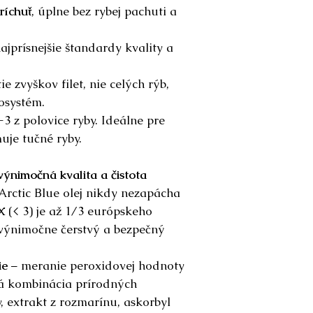
ríchuť
, úplne bez rybej pachuti a
ajprísnejšie štandardy kvality a
ie zvyškov filet, nie celých rýb,
osystém.
 z polovice ryby. Ideálne pre
je tučné ryby.
 výnimočná kvalita a čistota
Arctic Blue olej nikdy nezapácha
X
(< 3) je až 1/3 európskeho
 výnimočne čerstvý a bezpečný
ie
– meranie peroxidovej hodnoty
aná kombinácia prírodných
, extrakt z rozmarínu, askorbyl