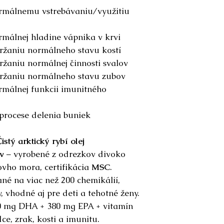
ormálnemu vstrebávaniu/využitiu
rmálnej hladine vápnika v krvi
ržaniu normálneho stavu kostí
ržaniu normálnej činnosti svalov
držaniu normálneho stavu zubov
rmálnej funkcii imunitného
procese delenia buniek
istý arktický rybí olej
v
– vyrobené z odrezkov divoko
sovho mora, certifikácia
MSC
.
né na viac než 200 chemikálií,
, vhodné aj pre deti a tehotné ženy.
0 mg DHA + 380 mg EPA + vitamín
e, zrak, kosti a imunitu.