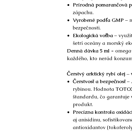
Prírodná pomarančová p
zápachu.
Vyrobené podľa GMP
– n
bezpečnosti.
Ekologická voľba
– využit
šetrí oceány a morský ek
Denná dávka 5 ml
= omega-3
každého, kto nerád konzumu
Čerstvý arktický rybí olej –
Čerstvosť a bezpečnosť
– 
rybinou. Hodnota
TOTO
štandardu, čo garantuje
produkt.
Precízna kontrola oxidác
aj anisidinu, sofistikov
antioxidantov (tokoferoly