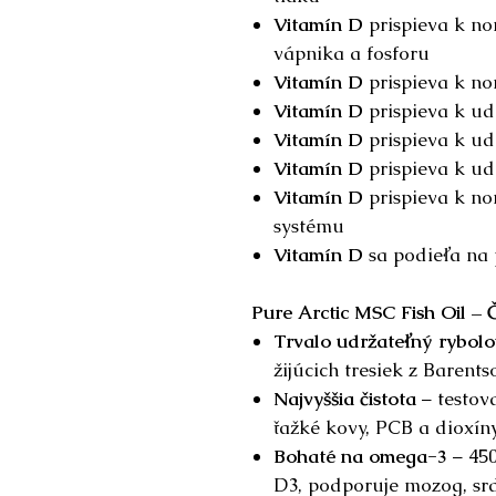
Vitamín D
prispieva k n
vápnika a fosforu
Vitamín D
prispieva k no
Vitamín D
prispieva k ud
Vitamín D
prispieva k ud
Vitamín D
prispieva k u
Vitamín D
prispieva k no
systému
Vitamín D
sa podieľa na 
Pure Arctic MSC Fish Oil – Č
Trvalo udržateľný rybolo
žijúcich tresiek z Barent
Najvyššia čistota
– testova
ťažké kovy, PCB a dioxíny
Bohaté na omega-3
– 45
D3, podporuje mozog, srdc