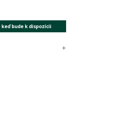
 keď bude k dispozícii
okov: 2,5 ml denne
lí: 5 ml (1 odmerka) denne
jedla alebo po jedle.
je 50 dávok po 5 ml alebo
5 ml.
otvorení uchovávajte v
lote do 7 °C a spotrebujte do
 náhradou pestrej stravy.
porúčanú dávku. Skladujte v