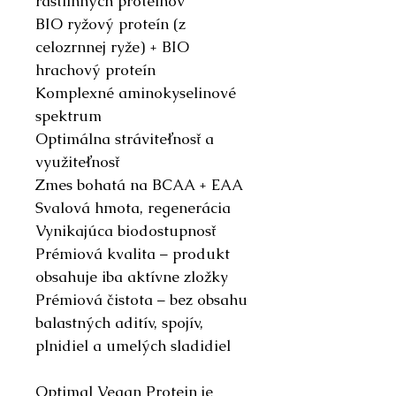
rastlinných proteínov
BIO ryžový proteín (z
celozrnnej ryže) + BIO
hrachový proteín
Komplexné aminokyselinové
spektrum
Optimálna stráviteľnosť a
využiteľnosť
Zmes bohatá na BCAA + EAA
Svalová hmota, regenerácia
Vynikajúca biodostupnosť
Prémiová kvalita – produkt
obsahuje iba aktívne zložky
Prémiová čistota – bez obsahu
balastných aditív, spojív,
plnidiel a umelých sladidiel
Optimal Vegan Protein je