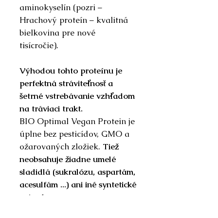
aminokyselín (pozri –
Hrachový proteín – kvalitná
bielkovina pre nové
tisícročie).
Výhodou tohto proteínu je
perfektná stráviteľnosť a
šetrné vstrebávanie vzhľadom
na tráviaci trakt.
BIO Optimal Vegan Protein je
úplne bez pesticídov, GMO a
ožarovaných zložiek.
Tiež
neobsahuje žiadne umelé
sladidlá (sukralózu, aspartám,
acesulfám ...) ani iné syntetické
prísady.
Vysoký dôraz na čistotu