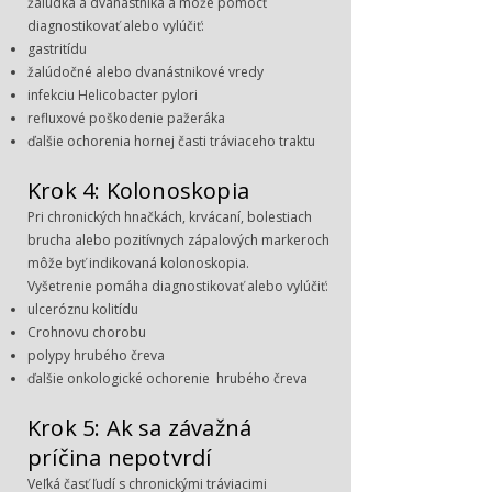
žalúdka a dvanástnika a môže pomôcť
diagnostikovať alebo vylúčiť:
gastritídu
žalúdočné alebo dvanástnikové vredy
infekciu Helicobacter pylori
refluxové poškodenie pažeráka
ďalšie ochorenia hornej časti tráviaceho traktu
Krok 4: Kolonoskopia
Pri chronických hnačkách, krvácaní, bolestiach
brucha alebo pozitívnych zápalových markeroch
môže byť indikovaná kolonoskopia.
Vyšetrenie pomáha diagnostikovať alebo vylúčiť:
ulceróznu kolitídu
Crohnovu chorobu
polypy hrubého čreva
ďalšie onkologické ochorenie hrubého čreva
Krok 5: Ak sa závažná
príčina nepotvrdí
Veľká časť ľudí s chronickými tráviacimi