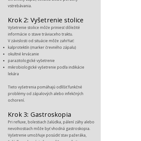
vstrebávania.
Krok 2: Vyšetrenie stolice
Vyšetrenie stolice môže priniesť dôležité
informácie o stave tráviaceho traktu.
V závislosti od situácie môže zahŕňať:
kalprotektín (marker črevného zápalu)
okultné krvácanie
parazitologické vyšetrenie
mikrobiologické vyšetrenie podľa indikácie
lekára
Tieto vyšetrenia pomáhajú odlíšiť funkčné
problémy od zápalových alebo infekčných
ochorení.
Krok 3: Gastroskopia
Pri refluxe, bolestiach žalúdka, pálení záhy alebo
nevoľnostiach môže byť vhodná gastroskopia.
Vyšetrenie umožňuje posúdiť stav pažeráka,