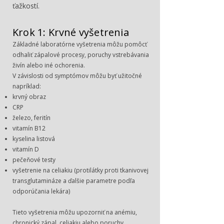
ťažkostí.
Krok 1: Krvné vyšetrenia
Základné laboratórne vyšetrenia môžu pomôcť
odhaliť zápalové procesy, poruchy vstrebávania
živín alebo iné ochorenia.
V závislosti od symptómov môžu byť užitočné
napríklad:
krvný obraz
CRP
železo, feritín
vitamín B12
kyselina listová
vitamín D
pečeňové testy
vyšetrenie na celiakiu (protilátky proti tkanivovej
transglutamináze a ďalšie parametre podľa
odporúčania lekára)
Tieto vyšetrenia môžu upozorniť na anémiu,
chronický zápal, celiakiu alebo poruchy