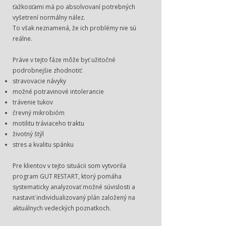
ťažkosťami má po absolvovaní potrebných
vyšetrení normálny nález.
To však neznamená, že ich problémy nie sú
reálne.
Práve v tejto fáze môže byť užitočné
podrobnejšie zhodnotiť:
stravovacie návyky
možné potravinové intolerancie
trávenie tukov
črevný mikrobióm
motilitu tráviaceho traktu
životný štýl
stres a kvalitu spánku
Pre klientov v tejto situácii som vytvorila
program GUT RESTART, ktorý pomáha
systematicky analyzovať možné súvislosti a
nastaviť individualizovaný plán založený na
aktuálnych vedeckých poznatkoch.