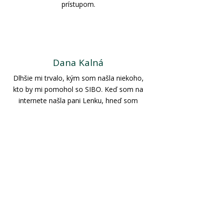
prístupom.
Dana Kalná
Dlhšie mi trvalo, kým som našla niekoho,
kto by mi pomohol so SIBO. Keď som na
internete našla pani Lenku, hneď som
vedela, že jej dôverujem. Vďaka pani
Lenke, ktorá mi všetko pekne vysvetlila,
naučila ma správnej disciplíne k jedlu,
ukázala mi, ako správne porozumieť
FODMAP diéte a ochotne vždy odpovedala
na všetky moje otázky, sa mi zlepšilo
trávenie, cítim sa úžasne, ľahšie a podarilo
sa mi schudnúť 7 kíl. Môžem povedať, že
mi zmenila život čo sa týka môjho trávenia
a ďakujem jej za cenné rady. Pani Lenku