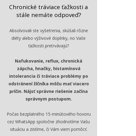
Chronické tráviace ťažkosti a
stále nemáte odpoveď?
Absolvovali ste vyšetrenia, skúšali rôzne
diéty alebo výživové doplnky, no Vaše
ťažkosti pretrvávajú?
Nafukovanie, reflux, chronická
zápcha, hnačky, histamínová
intolerancia či tráviace problémy po
odstránení žlčníka môžu mať viacero
príčin. Nájsť správne riešenie začína
správnym postupom.
Počas bezplatného 15-minútového hovoru
cez WhatsApp spoločne zhodnotíme Vašu
situáciu a zistíme, či Vám viem pomôcť.