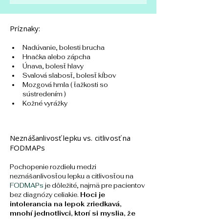
Príznaky:
Nadúvanie, bolesti brucha
Hnačka alebo zápcha
Únava, bolesť hlavy
Svalová slabosť, bolesť kĺbov
Mozgová hmla ( ťažkosti so 
sústredením )
Kožné vyrážky
Neznášanlivosť lepku vs. citlivosť na
FODMAPs
Pochopenie rozdielu medzi 
neznášanlivosťou lepku a citlivosťou na
FODMAPs
 je dôležité, najmä pre pacientov 
bez diagnózy celiakie. 
Hoci je 
intolerancia na lepok zriedkavá, 
mnohí jednotlivci, ktorí si myslia, že 