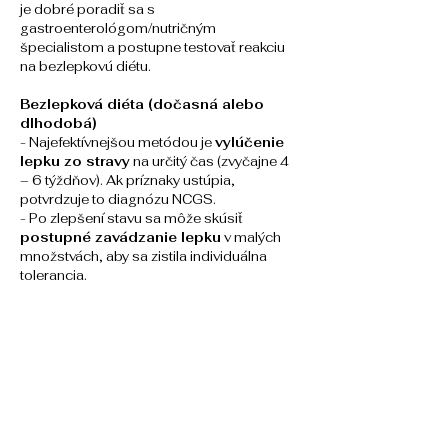
je dobré poradiť sa s 
gastroenterológom/nutričným 
špecialistom a postupne testovať reakciu 
na bezlepkovú diétu.
Bezlepková diéta (dočasná alebo 
dlhodobá)
- Najefektívnejšou metódou je 
vylúčenie 
lepku zo stravy
 na určitý čas (zvyčajne 4 
– 6 týždňov). Ak príznaky ustúpia, 
potvrdzuje to diagnózu NCGS.
- Po zlepšení stavu sa môže skúsiť 
postupné zavádzanie lepku
 v malých 
množstvách, aby sa zistila individuálna 
tolerancia.
Low-FODMAP diéta
- Ak bezlepková diéta nepomáha úplne, 
môže byť nápomocná diéta s
 nízkym 
obsahom FODMAPs
(fermentovateľných sacharidov). Fruktány 
(zložky pšenice) môžu byť častejším 
spúšťačom než samotný lepok.