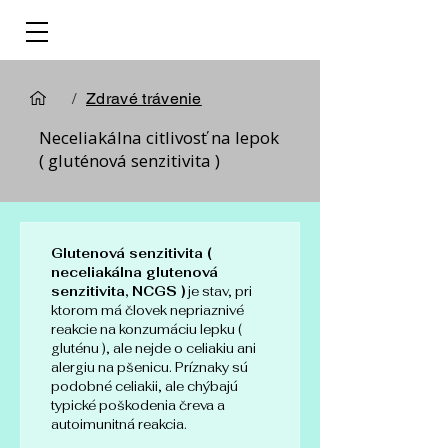
/
Zdravé trávenie
Neceliakálna citlivosť na lepok
( gluténová senzitivita )
Glutenová senzitivita ( 
neceliakálna glutenová 
senzitivita, NCGS )
 je stav, pri 
ktorom má človek nepriaznivé 
reakcie na konzumáciu lepku ( 
gluténu ), ale nejde o celiakiu ani 
alergiu na pšenicu. Príznaky sú 
podobné celiakii, ale chýbajú 
typické poškodenia čreva a 
autoimunitná reakcia.