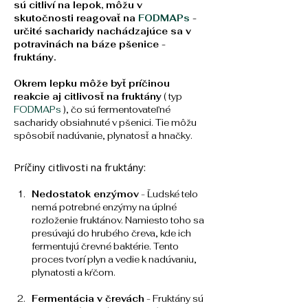
sú citliví na lepok, môžu v 
skutočnosti reagovať na
 FODMAPs
 - 
určité sacharidy nachádzajúce sa v 
potravinách na báze pšenice - 
fruktány. 
Okrem lepku môže byť príčinou 
reakcie aj citlivosť na fruktány
 ( typ
FODMAPs
 ), čo sú fermentovateľné 
sacharidy obsiahnuté v pšenici. Tie môžu 
spôsobiť nadúvanie, plynatosť a hnačky.
Príčiny citlivosti na fruktány:
Nedostatok enzýmov
 - Ľudské telo 
nemá potrebné enzýmy na úplné 
rozloženie fruktánov. Namiesto toho sa 
presúvajú do hrubého čreva, kde ich 
fermentujú črevné baktérie. Tento 
proces tvorí plyn a vedie k nadúvaniu, 
plynatosti a kŕčom. 
Fermentácia v črevách
 - Fruktány sú 