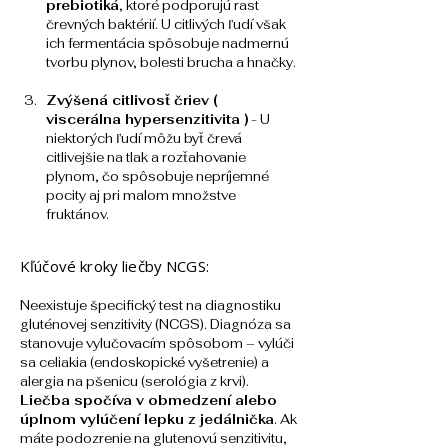
prebiotiká
, ktoré podporujú rast 
črevných baktérií. U citlivých ľudí však 
ich fermentácia spôsobuje nadmernú 
tvorbu plynov, bolesti brucha a hnačky. 
Zvýšená citlivosť čriev ( 
viscerálna hypersenzitivita )
 - U 
niektorých ľudí môžu byť črevá 
citlivejšie na tlak a rozťahovanie 
plynom, čo spôsobuje nepríjemné 
pocity aj pri malom množstve 
fruktánov.
Kľúčové kroky liečby NCGS:
Neexistuje špecifický test na diagnostiku 
gluténovej senzitivity (NCGS). Diagnóza sa 
stanovuje vylučovacím spôsobom – vylúči 
sa celiakia (endoskopické vyšetrenie) a 
alergia na pšenicu (serológia z krvi). 
Liečba spočíva v obmedzení alebo 
úplnom vylúčení lepku z jedálnička
. Ak 
máte podozrenie na glutenovú senzitivitu, 